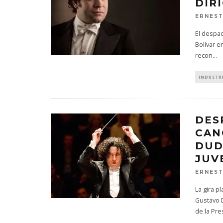
DIR
ERNES
El despac
Bolívar e
recon
...
INDUSTR
DES
CAN
DUD
JUV
ERNES
La gira p
Gustavo 
de la Pre