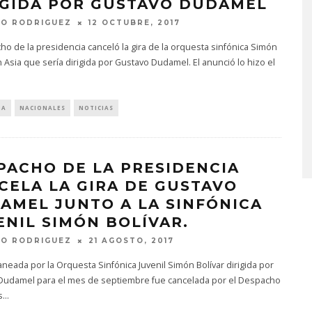
IGIDA POR GUSTAVO DUDAMEL
TO RODRIGUEZ
12 OCTUBRE, 2017
ho de la presidencia canceló la gira de la orquesta sinfónica Simón
n Asia que sería dirigida por Gustavo Dudamel. El anunció lo hizo el
EDGAR BAJO EL AGUA ABR
UN NUEVO CAPÍTULO CON
IA
NACIONALES
NOTICIAS
‘CAMPO, PUERTA’
6 AGOSTO, 2026
PACHO DE LA PRESIDENCIA
CELA LA GIRA DE GUSTAVO
AMEL JUNTO A LA SINFÓNICA
ENIL SIMÓN BOLÍVAR.
TO RODRIGUEZ
21 AGOSTO, 2017
laneada por la Orquesta Sinfónica Juvenil Simón Bolívar dirigida por
Dudamel para el mes de septiembre fue cancelada por el Despacho
s
...