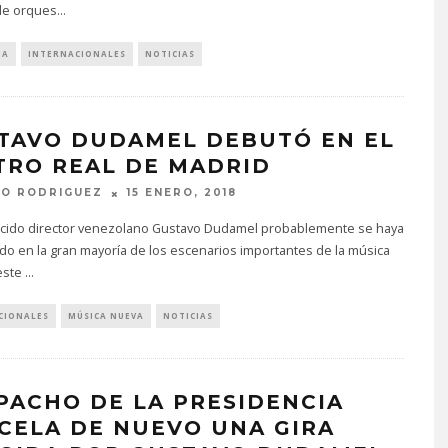
 de orques
...
IA
INTERNACIONALES
NOTICIAS
TAVO DUDAMEL DEBUTÓ EN EL
TRO REAL DE MADRID
TO RODRIGUEZ
15 ENERO, 2018
ocido director venezolano Gustavo Dudamel probablemente se haya
o en la gran mayoría de los escenarios importantes de la música
 este
...
CIONALES
MÚSICA NUEVA
NOTICIAS
PACHO DE LA PRESIDENCIA
CELA DE NUEVO UNA GIRA