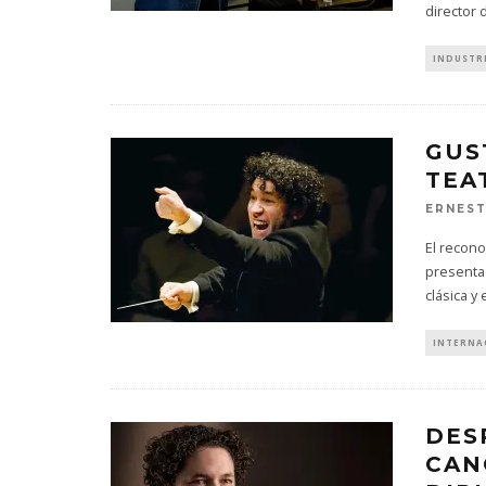
director
INDUSTR
GUS
TEA
ERNES
El recon
presentad
clásica y
INTERNA
DES
CAN