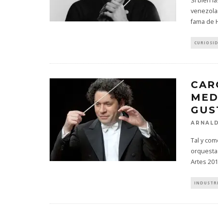
Si bien l
venezola
fama de H
CURIOSI
CAR
MED
GUS
ARNALD
Tal y com
orquesta
Artes 201
INDUSTR