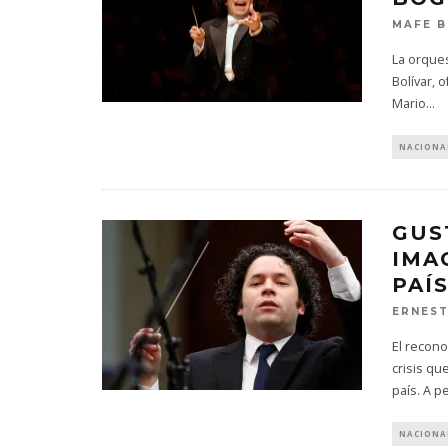
MAFE 
La orques
Bolívar, 
Mario
...
NACIONA
GUS
IMA
PAÍS
ERNES
El recono
crisis q
país. A p
NACIONA