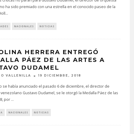
as críticas no paran para Gustavo Dudamel, el director de orquesta
no ha sido premiado con una estrella en el conocido paseo de la
oll
...
DADES
NACIONALES
NOTICIAS
OLINA HERRERA ENTREGÓ
ALLA PÁEZ DE LAS ARTES A
TAVO DUDAMEL
O VALLENILLA
19 DICIEMBRE, 2018
o se había anunciado el pasado 6 de diciembre, el director de
 venezolano Gustavo Dudamel, se le otorgó la Medalla Páez de las
8, por
...
IA
NACIONALES
NOTICIAS