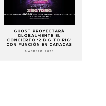
E
GHOST PROYECTARÁ
KAROL 
GLOBALMENTE EL
TRACKLIST
CONCIERTO ‘2 BIG TO RIG’
‘NO ME A
CON FUNCIÓN EN CARACAS
SENTI
6 AGOSTO, 2026
6 AG