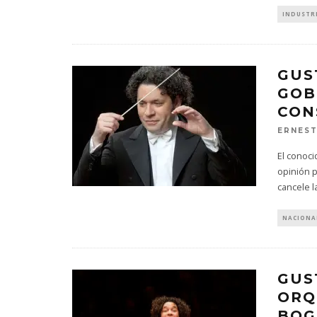
INDUSTR
GUS
GOB
CON
ERNES
El conoc
opinión p
cancele l
NACIONA
GUS
ORQ
BOG