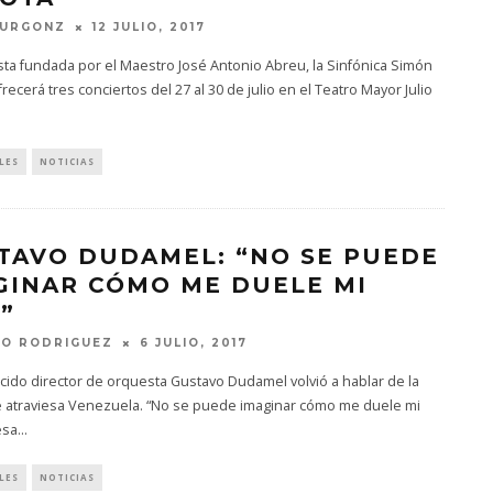
BURGONZ
12 JULIO, 2017
ta fundada por el Maestro José Antonio Abreu, la Sinfónica Simón
ofrecerá tres conciertos del 27 al 30 de julio en el Teatro Mayor Julio
LES
NOTICIAS
TAVO DUDAMEL: “NO SE PUEDE
GINAR CÓMO ME DUELE MI
”
TO RODRIGUEZ
6 JULIO, 2017
cido director de orquesta Gustavo Dudamel volvió a hablar de la
ue atraviesa Venezuela. “No se puede imaginar cómo me duele mi
esa
...
LES
NOTICIAS