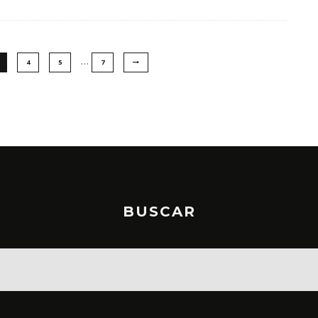
…
4
5
7
BUSCAR