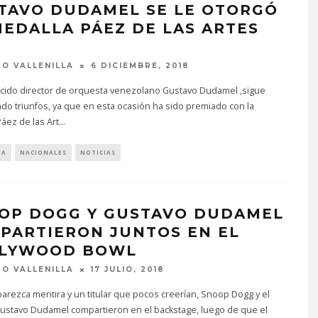
TAVO DUDAMEL SE LE OTORGÓ
MEDALLA PÁEZ DE LAS ARTES
8
O VALLENILLA
6 DICIEMBRE, 2018
ocido director de orquesta venezolano Gustavo Dudamel ,sigue
o triunfos, ya que en esta ocasión ha sido premiado con la
áez de las Art
...
IA
NACIONALES
NOTICIAS
OP DOGG Y GUSTAVO DUDAMEL
PARTIERON JUNTOS EN EL
LYWOOD BOWL
O VALLENILLA
17 JULIO, 2018
rezca mentira y un titular que pocos creerían, Snoop Dogg y el
Gustavo Dudamel compartieron en el backstage, luego de que el