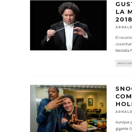
GUS
LA 
201
ARNALD
El recon
cosechand
Medalla P
INDUSTR
SNO
COM
HOL
ARNALD
Aunque pa
gigante 