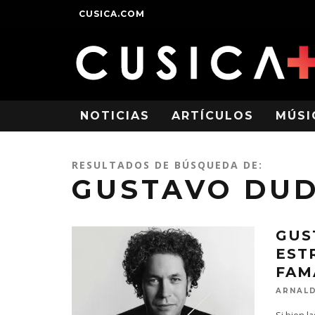
CUSICA.COM
NOTICIAS
ARTÍCULOS
MÚSI
RESULTADOS DE BÚSQUEDA DE:
GUSTAVO DU
GUS
EST
FAM
ARNALD