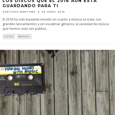
LOS DISCOS QUE EL 2016 AÚN ESTÁ
GUARDANDO PARA TI
SANTIAGO MARTINEZ
22 JUNIO, 2016
El 2016 ha sido bastante movido en cuanto a música se trata; con
grandes lanzamientos y sin escatimar géneros, la variedad de música
que hemos visto ser publica
...
LISTAS
MÚSICA+