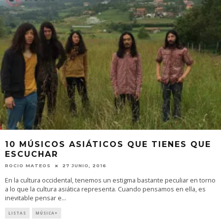
10 MÚSICOS ASIÁTICOS QUE TIENES QUE
ESCUCHAR
ROCIO MATEOS
27 JUNIO, 2016
En la cultura occidental, tenemos un estigma bastante peculiar en torno
a lo que la cultura asiática representa. Cuando pensamos en ella, es
inevitable pensar e
...
LISTAS
MÚSICA+