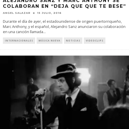
ALEJANDRO SANZ Y MARC ANTHONY SE
COLABORAN EN “DEJA QUE QUE TE BESE”
ANGEL SALAZAR
15 JULIO, 2016
Durante el día de ayer, el estadounidense de origen puertorriqueño,
Marc Anthony, y el español, Alejandro Sanz anunciaron su colaboración
en una canción llamada
...
INTERNACIONALES
MÚSICA NUEVA
NOTICIAS
VIDEOCLIPS