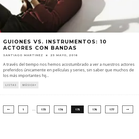
GUIONES VS. INSTRUMENTOS: 10
ACTORES CON BANDAS
SANTIAGO MARTINEZ
25 MAYO, 2016
A través del tiempo nos hemos acostumbrado a ver a nuestros actores
preferidos únicamente en películas y series, sin saber que muchos de
los más importantes hij
...
LISTAS
MÚSICA+
…
1
173
174
175
176
177