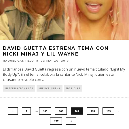
DAVID GUETTA ESTRENA TEMA CON
NICKI MINAJ Y LIL WAYNE
RAQUEL CASTILLO
23 MARZO, 2017
El dj francés David Guetta regresa con un nuevo tema titulado "Light My
Body Up". En el tema, colabora la cantante Nicki Minaj, quien está
causando revuelo con
...
INTERNACIONALES
MÚSICA NUEVA
NOTICIAS
…
…
1
165
166
167
168
169
177