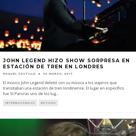
JOHN LEGEND HIZO SHOW SORPRESA EN
ESTACIÓN DE TREN EN LONDRES
RAQUEL CASTILLO
30 MARZO, 2017
El músico John Legend deleitó con su música a los viajeros que
transitaban una estación de tren londinense. El lugar en específico
fue St Pancras uno de los lug
...
INTERNACIONALES
NOTICIAS