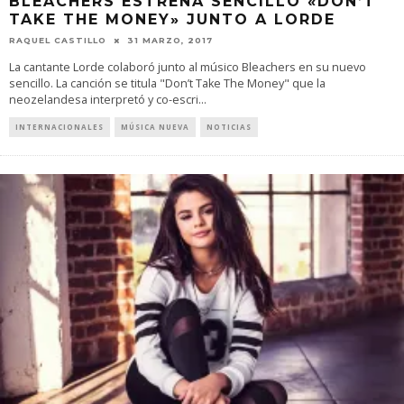
BLEACHERS ESTRENA SENCILLO «DON’T
TAKE THE MONEY» JUNTO A LORDE
RAQUEL CASTILLO
31 MARZO, 2017
La cantante Lorde colaboró junto al músico Bleachers en su nuevo
sencillo. La canción se titula "Don’t Take The Money" que la
neozelandesa interpretó y co-escri
...
INTERNACIONALES
MÚSICA NUEVA
NOTICIAS