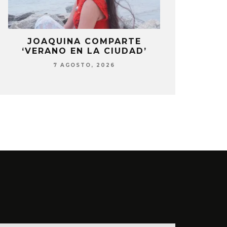
LA
JOAQUINA COMPARTE
STRAY KIDS
‘VERANO EN LA CIUDAD’
‘THI
7 AGOSTO, 2026
7 AG