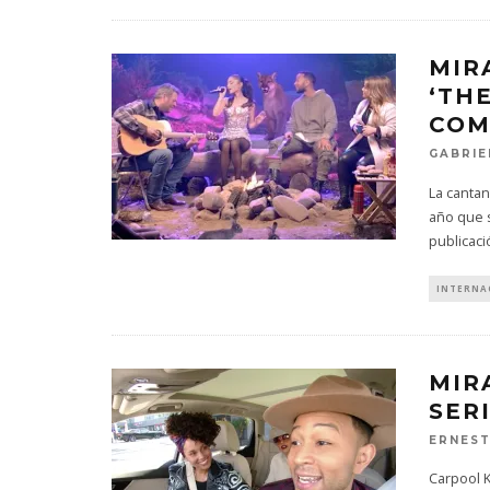
MIR
‘TH
COM
GABRIE
La cantan
año que s
publicac
INTERNA
MIR
SER
ERNES
Carpool K