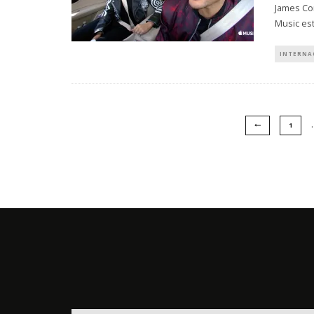
James Cor
Music es
INTERNA
1