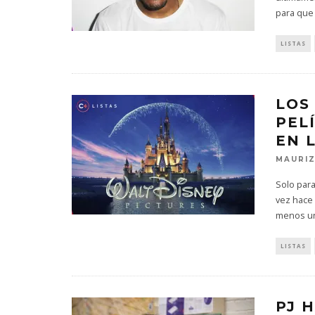
para que
LISTAS
LOS
PEL
EN L
MAURIZ
Solo par
vez hace
menos un
LISTAS
PJ 