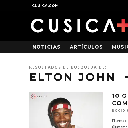
CUSICA.COM
NOTICIAS
ARTÍCULOS
MÚSI
RESULTADOS DE BÚSQUEDA DE:
ELTON JOHN
10 
COM
ROCIO
El tema d
últimame