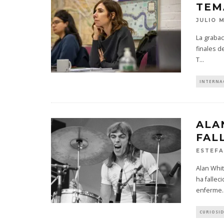
TEM
JULIO 
La grabac
finales d
T
...
INTERNA
ALA
FAL
ESTEFA
Alan Whit
ha fallec
enferme
.
CURIOSI