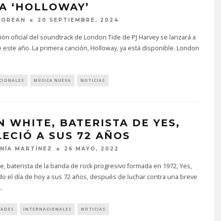
A ‘HOLLOWAY’
MOREAN
20 SEPTIEMBRE, 2024
ión oficial del soundtrack de London Tide de PJ Harvey se lanzará a
e este año. La primera canción, Holloway, ya está disponible. London
CIONALES
MÚSICA NUEVA
NOTICIAS
N WHITE, BATERISTA DE YES,
LECIÓ A SUS 72 AÑOS
NÍA MARTÍNEZ
26 MAYO, 2022
e, baterista de la banda de rock progresivo formada en 1972, Yes,
ido el día de hoy a sus 72 años, después de luchar contra una breve
..
DADES
INTERNACIONALES
NOTICIAS