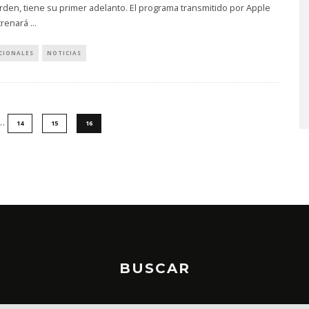
den, tiene su primer adelanto. El programa transmitido por Apple
trenará
...
CIONALES
NOTICIAS
MONET IN BLUE EXPLORA 
FRAGILIDAD DEL TIEMPO
CON ‘ALONSO’
7 AGOSTO, 2026
…
14
15
16
BUSCAR