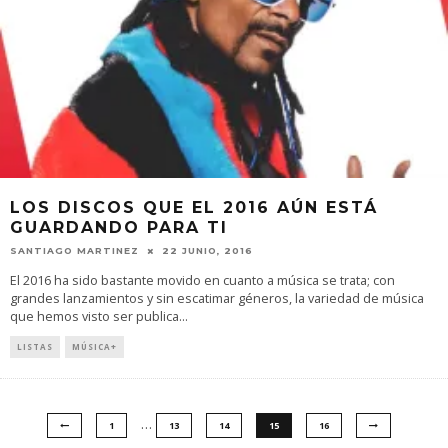
LOS DISCOS QUE EL 2016 AÚN ESTÁ
GUARDANDO PARA TI
SANTIAGO MARTINEZ
22 JUNIO, 2016
El 2016 ha sido bastante movido en cuanto a música se trata; con
grandes lanzamientos y sin escatimar géneros, la variedad de música
que hemos visto ser publica
...
LISTAS
MÚSICA+
…
1
13
14
15
16