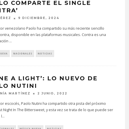
LO COMPARTE EL SINGLE
NTRA’
PÉREZ
9 DICIEMBRE, 2024
tor venezolano Paolo ha compartido su más reciente sencillo
Contra, disponible en las plataformas musicales. Contra es una
tación
...
NUEVA
NACIONALES
NOTICIAS
INE A LIGHT’: LO NUEVO DE
LO NUTINI
NÍA MARTÍNEZ
2 JUNIO, 2022
tor escocés, Paolo Nutini ha compartido otra pista del próximo
t Night In The Bittersweet, y esta vez se trata de lo que puede ser
 l
...
CIONALES
MÚSICA NUEVA
NOTICIAS