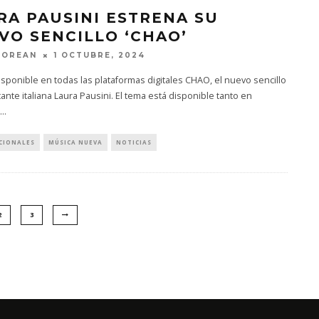
RA PAUSINI ESTRENA SU
VO SENCILLO ‘CHAO’
MOREAN
1 OCTUBRE, 2024
isponible en todas las plataformas digitales CHAO, el nuevo sencillo
tante italiana Laura Pausini. El tema está disponible tanto en
...
CIONALES
MÚSICA NUEVA
NOTICIAS
2
3