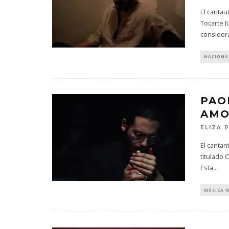
El cantau
Tocarte I
consider
NACIONA
PAO
AMO
ELIZA 
El cantan
titulado 
Esta
...
MÚSICA 