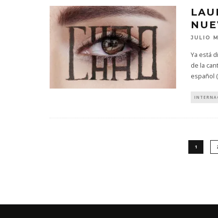
LAU
NUE
JULIO 
Ya está d
de la can
español (
INTERNA
1