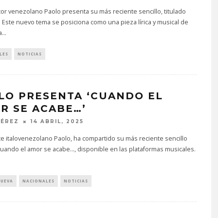
tor venezolano Paolo presenta su más reciente sencillo, titulado
I. Este nuevo tema se posiciona como una pieza lírica y musical de
a
...
LES
NOTICIAS
LO PRESENTA ‘CUANDO EL
R SE ACABE…’
PÉREZ
14 ABRIL, 2025
te italovenezolano Paolo, ha compartido su más reciente sencillo
Cuando el amor se acabe..., disponible en las plataformas musicales.
NUEVA
NACIONALES
NOTICIAS