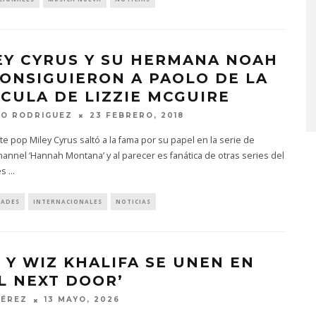
KISS OF LIFE LANZA EL
EY CYRUS Y SU HERMANA NOAH
SENCILLO ‘SWEAT’
CONSIGUIERON A PAOLO DE LA
4 AGOSTO, 2026
ÍCULA DE LIZZIE MCGUIRE
TO RODRIGUEZ
23 FEBRERO, 2018
te pop Miley Cyrus saltó a la fama por su papel en la serie de
annel ‘Hannah Montana’ y al parecer es fanática de otras series del
es
...
DADES
INTERNACIONALES
NOTICIAS
 Y WIZ KHALIFA SE UNEN EN
RL NEXT DOOR’
PÉREZ
13 MAYO, 2026