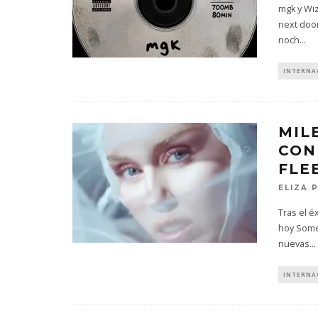
mgk y Wiz
next door
noch
...
INTERNA
MIL
CON
FLE
ELIZA 
Tras el é
hoy Some
nuevas
...
INTERNA