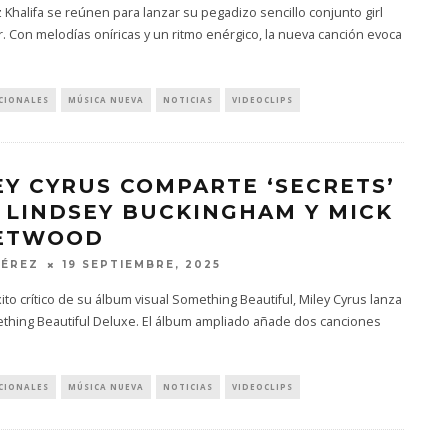
 Khalifa se reúnen para lanzar su pegadizo sencillo conjunto girl
. Con melodías oníricas y un ritmo enérgico, la nueva canción evoca
CIONALES
MÚSICA NUEVA
NOTICIAS
VIDEOCLIPS
EY CYRUS COMPARTE ‘SECRETS’
 LINDSEY BUCKINGHAM Y MICK
ETWOOD
PÉREZ
19 SEPTIEMBRE, 2025
xito crítico de su álbum visual Something Beautiful, Miley Cyrus lanza
thing Beautiful Deluxe. El álbum ampliado añade dos canciones
CIONALES
MÚSICA NUEVA
NOTICIAS
VIDEOCLIPS