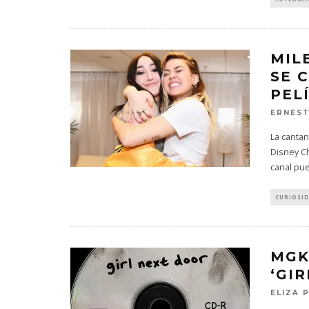
MIL
SE 
PEL
ERNES
La cantan
Disney Ch
canal pu
CURIOSI
MGK
‘GI
ELIZA 