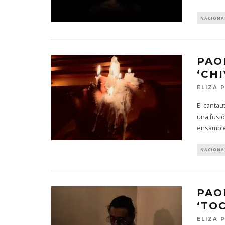
NACIONA
PAO
‘CH
ELIZA 
El cantau
una fusi
ensambl
NACIONA
PAO
‘TOC
ELIZA 