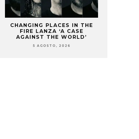
CHANGING PLACES IN THE
OZUNA Y 
FIRE LANZA ‘A CASE
ENCIENDEN 
AGAINST THE WORLD’
‘
5 AGOSTO, 2026
5 AG