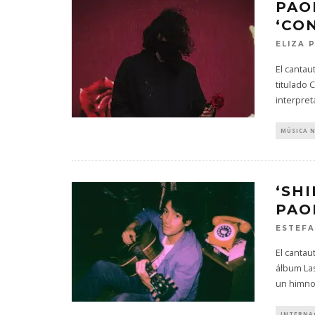
PAO
‘CO
ELIZA 
El cantau
titulado 
interpre
MÚSICA 
‘SH
PAO
ESTEFA
El cantau
álbum Las
un himno
INTERNA