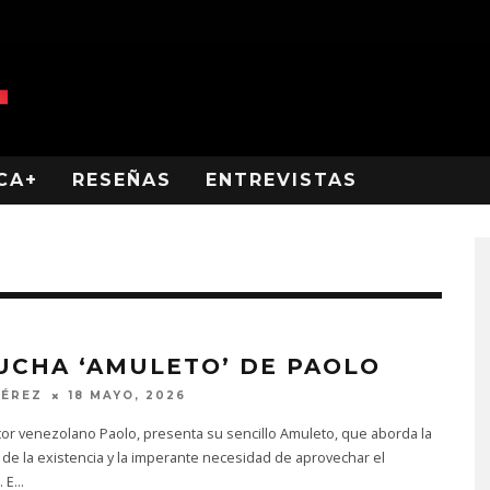
CA+
RESEÑAS
ENTREVISTAS
UCHA ‘AMULETO’ DE PAOLO
PÉREZ
18 MAYO, 2026
tor venezolano Paolo, presenta su sencillo Amuleto, que aborda la
d de la existencia y la imperante necesidad de aprovechar el
. E
...