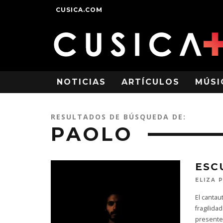
CUSICA.COM
NOTICIAS
ARTÍCULOS
MÚSI
RESULTADOS DE BÚSQUEDA DE:
PAOLO
ESC
ELIZA 
El cantau
fragilida
presente