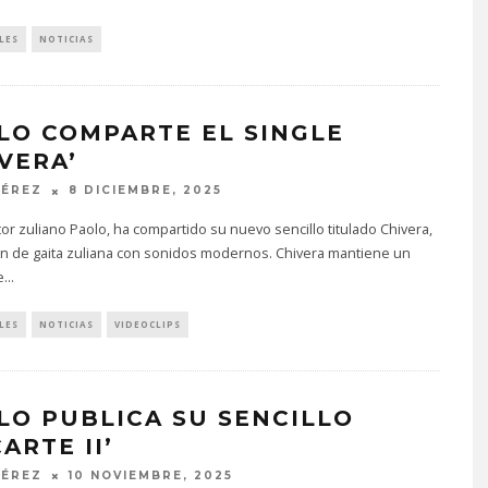
LES
NOTICIAS
LO COMPARTE EL SINGLE
IVERA’
PÉREZ
8 DICIEMBRE, 2025
tor zuliano Paolo, ha compartido su nuevo sencillo titulado Chivera,
ón de gaita zuliana con sonidos modernos. Chivera mantiene un
e
...
LES
NOTICIAS
VIDEOCLIPS
LO PUBLICA SU SENCILLO
ARTE II’
PÉREZ
10 NOVIEMBRE, 2025