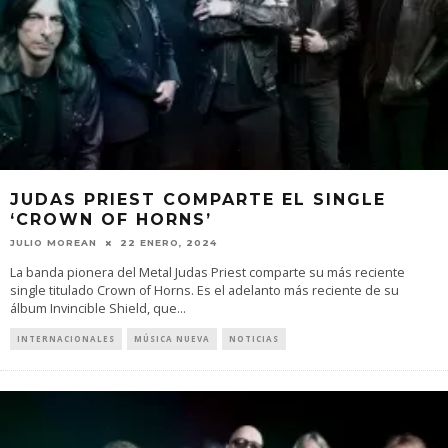
JUDAS PRIEST COMPARTE EL SINGLE
‘CROWN OF HORNS’
JULIO MOREAN
22 ENERO, 2024
La banda pionera del Metal Judas Priest comparte su más reciente
single titulado Crown of Horns. Es el adelanto más reciente de su
álbum Invincible Shield, que
...
INTERNACIONALES
MÚSICA NUEVA
NOTICIAS