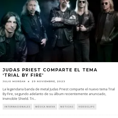
JUDAS PRIEST COMPARTE EL TEMA
‘TRIAL BY FIRE’
JULIO MOREAN
29 NOVIEMBRE, 2023
La legendaria banda de metal Judas Priest comparte el nuevo tema Trial
By Fire, segundo adelanto de su álbum recientemente anunciado,
Invincible Shield. Tri
...
INTERNACIONALES
MÚSICA NUEVA
NOTICIAS
VIDEOCLIPS