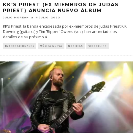
KK’S PRIEST (EX MIEMBROS DE JUDAS
PRIEST) ANUNCIA NUEVO ÁLBUM
JULIO MOREAN
4 JULIO, 2023
KK's Priest, la banda encabezada por ex-miembros de Judas Priest K.K.
Downing (guitarra) y Tim 'Ripper' Owens (voz), han anunciado los
detalles de su próximo á
...
INTERNACIONALES
MÚSICA NUEVA
NOTICIAS
VIDEOCLIPS