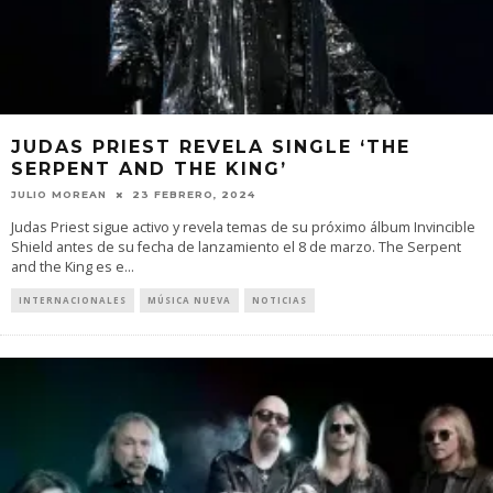
JUDAS PRIEST REVELA SINGLE ‘THE
SERPENT AND THE KING’
JULIO MOREAN
23 FEBRERO, 2024
Judas Priest sigue activo y revela temas de su próximo álbum Invincible
Shield antes de su fecha de lanzamiento el 8 de marzo. The Serpent
and the King es e
...
INTERNACIONALES
MÚSICA NUEVA
NOTICIAS