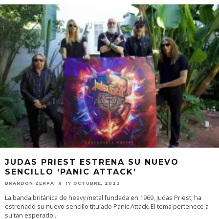
JUDAS PRIEST ESTRENA SU NUEVO
SENCILLO ‘PANIC ATTACK’
BRANDON ZERPA
17 OCTUBRE, 2023
La banda británica de heavy metal fundada en 1969, Judas Priest, ha
estrenado su nuevo sencillo titulado Panic Attack. El tema pertenece a
su tan esperado
...