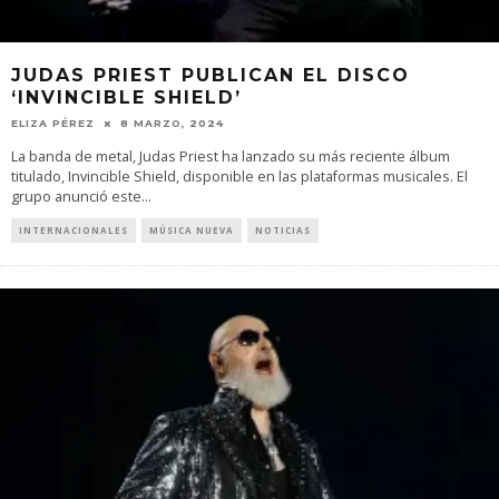
JUDAS PRIEST PUBLICAN EL DISCO
‘INVINCIBLE SHIELD’
ELIZA PÉREZ
8 MARZO, 2024
La banda de metal, Judas Priest ha lanzado su más reciente álbum
titulado, Invincible Shield, disponible en las plataformas musicales. El
grupo anunció este
...
INTERNACIONALES
MÚSICA NUEVA
NOTICIAS