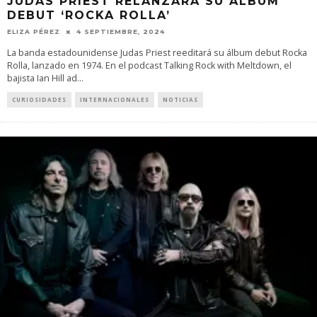
JUDAS PRIEST RELANZARÁ SU ÁLBUM
DEBUT ‘ROCKA ROLLA’
ELIZA PÉREZ
4 SEPTIEMBRE, 2024
La banda estadounidense Judas Priest reeditará su álbum debut Rocka
Rolla, lanzado en 1974. En el podcast Talking Rock with Meltdown, el
bajista Ian Hill ad
...
CURIOSIDADES
INTERNACIONALES
NOTICIAS